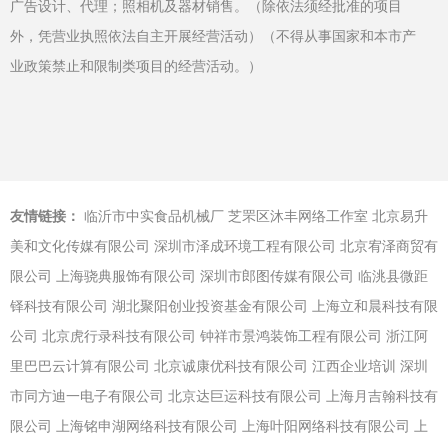
广告设计、代理；照相机及器材销售。（除依法须经批准的项目
外，凭营业执照依法自主开展经营活动）（不得从事国家和本市产
业政策禁止和限制类项目的经营活动。）
友情链接：
临沂市中实食品机械厂
芝罘区沐丰网络工作室
北京易升
美和文化传媒有限公司
深圳市泽成环境工程有限公司
北京宥泽商贸有
限公司
上海骁典服饰有限公司
深圳市郎图传媒有限公司
临洮县微距
铎科技有限公司
湖北聚阳创业投资基金有限公司
上海立和晨科技有限
公司
北京虎行录科技有限公司
钟祥市景鸿装饰工程有限公司
浙江阿
里巴巴云计算有限公司
北京诚康优科技有限公司
江西企业培训
深圳
市同方迪一电子有限公司
北京达巨运科技有限公司
上海月吉翰科技有
限公司
上海铭申湖网络科技有限公司
上海叶阳网络科技有限公司
上