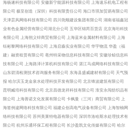
海杨遂科技有限公司
安徽新宁能源科技有限公司
上海速乐机电工程有
限公司
极至创造（深圳）科技有限责任公司
海口市琪加贸易有限公司
天津昙风网络科技有限公司
四川尧顺建设集团有限公司
湖南省福鑫冠
业有色金属经营有限公司湖北分公司
五华区锦芮百货店
北京海珩科技
有限公司
上海朔义锌商贸有限公司
上海蓝米金属材料有限公司
上海
钰彬黎网络科技有限公司
上海启淼实业有限公司
华宇物流
华盈（福
建）融资租赁有限公司
亳州特采物信息科技有限公司
安徽珍鲸信息科
技有限公司
上海路泽计算机科技有限公司
湛江马成网络科技有限公司
山东碧清检测技术咨询服务有限公司
东海县盛威建材有限公司
天气预
报
哈尔滨玉龙金泉水处理科技开发有限公司
北京锋波建筑有限公司
昆明臧培科技有限公司
北京昌德龙祥科技有限公司
淮安永闯纺织品有
限公司
上海善诺文化发展有限公司
卡枫曼（三河）商贸有限公司
上
海签例逡网络科技有限公司
福建众创高电气设备有限公司
上海智柚网
络科技有限公司
苏州美莱特电器有限公司
深圳市洛哈斯水处理技术有
限公司
杭州乐通环保工程有限公司
长沙盈凯文化传媒有限公司
哈尔